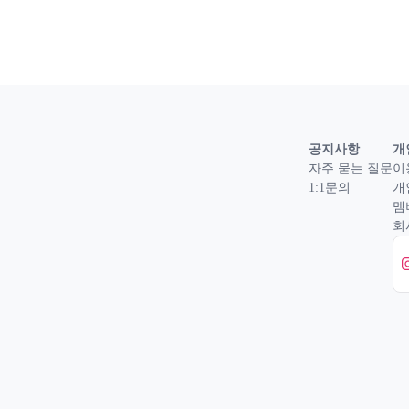
공지사항
개
자주 묻는 질문
이
1:1문의
개
멤
회