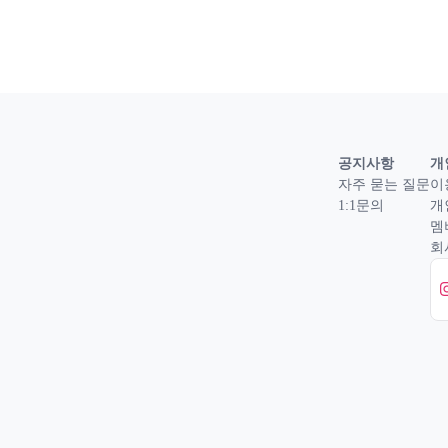
공지사항
개
자주 묻는 질문
이
1:1문의
개
멤
회