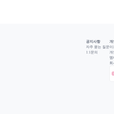
공지사항
개
자주 묻는 질문
이
1:1문의
개
멤
회