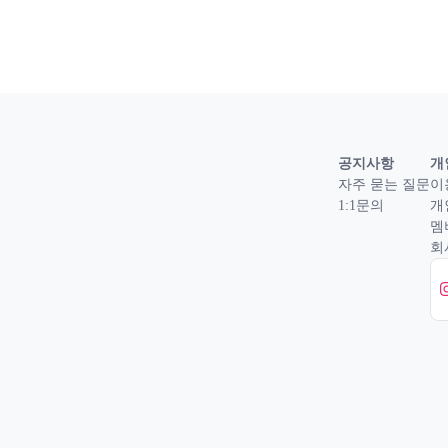
공지사항
개
자주 묻는 질문
이
1:1문의
개
멤
회