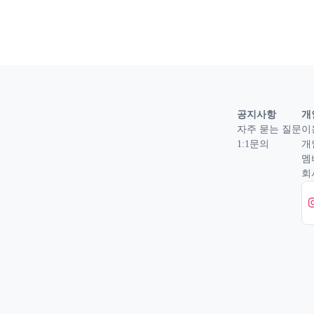
공지사항
개
자주 묻는 질문
이
1:1문의
개
멤
회