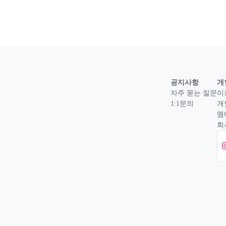
공지사항
개
자주 묻는 질문
이
1:1문의
개
멤
회