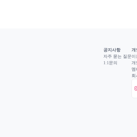
공지사항
개
자주 묻는 질문
이
1:1문의
개
멤
회