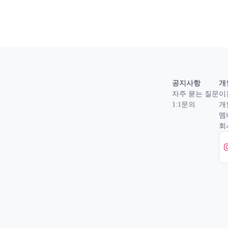
공지사항
개
자주 묻는 질문
이
1:1문의
개
멤
회