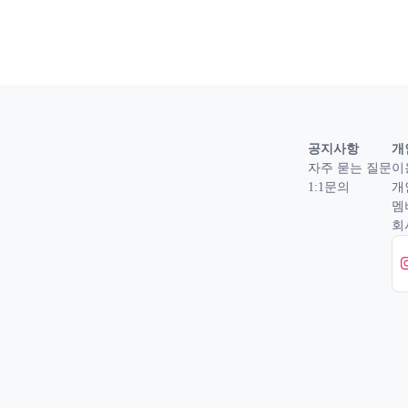
공지사항
개
자주 묻는 질문
이
1:1문의
개
멤
회