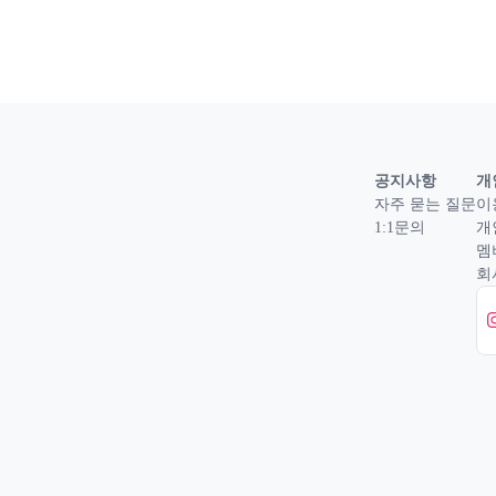
공지사항
개
자주 묻는 질문
이
1:1문의
개
멤
회