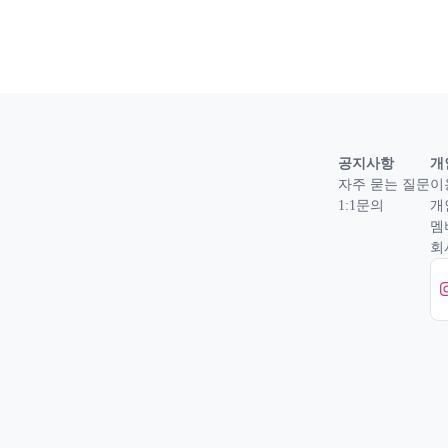
공지사항
개
자주 묻는 질문
이
1:1문의
개
멤
회