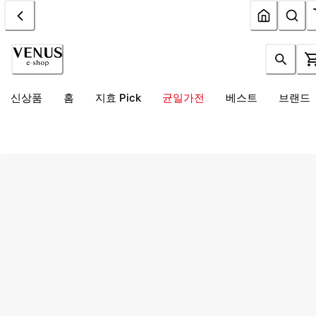
신상품
홈
지효 Pick
균일가전
베스트
브랜드