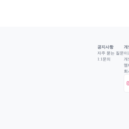
공지사항
개
자주 묻는 질문
이
1:1문의
개
멤
회