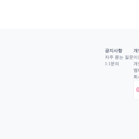
공지사항
개
자주 묻는 질문
이
1:1문의
개
멤
회