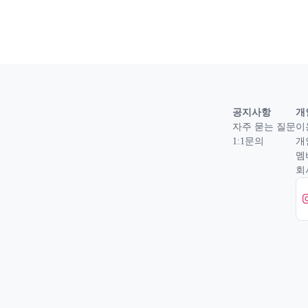
공지사항
개
자주 묻는 질문
이
1:1문의
개
멤
회