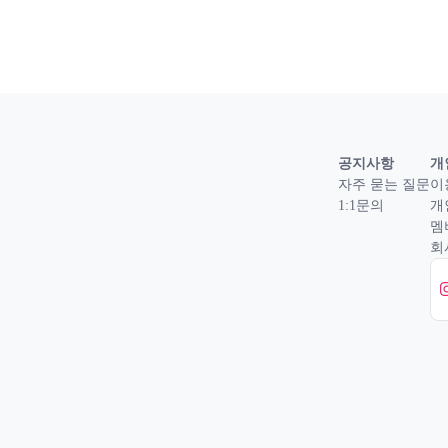
공지사항
개
자주 묻는 질문
이
1:1문의
개
멤
회