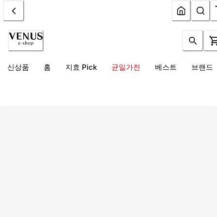
신상품
홈
지효 Pick
균일가전
베스트
브랜드